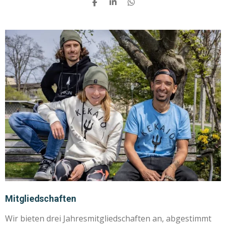
T
T
T
E
E
E
I
I
I
L
L
L
E
E
E
N
N
N
Mitgliedschaften
Wir bieten drei Jahresmitgliedschaften an, abgestimmt